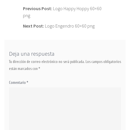
Previous Post:
Logo Happy Hoppy 60×60
Post
png
navigation
Next Post:
Logo Engendro 60×60 png
Deja una respuesta
Tu dirección de correo electrónico no será publicada.
Los campos obligatorios
están marcados con
*
Comentario
*