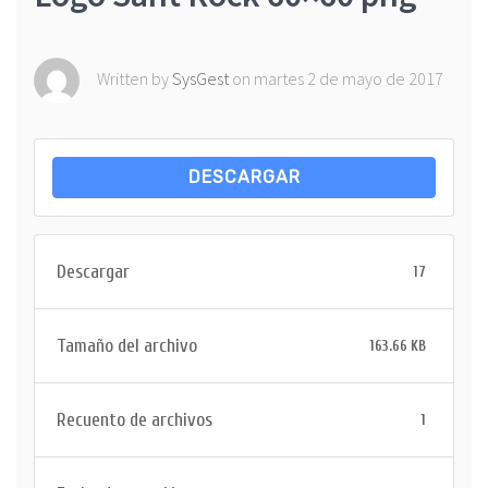
Contacto
Tienda Online
Written by
SysGest
on martes 2 de mayo de 2017
DESCARGAR
Descargar
17
Tamaño del archivo
163.66 KB
Recuento de archivos
1