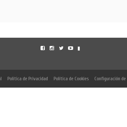
Facebook
Instagram
Twitter
Youtube
Untappd
l
Política de Privacidad
Política de Cookies
Configuración de