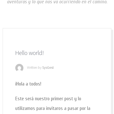
aventuras y lo que nos va ocurriendo en el camino.
Contacto
Tienda Online
Hello world!
Written by
SysGest
¡Hola a todos!
Este será nuestro primer post y lo
utilizamos para invitaros a pasar por la