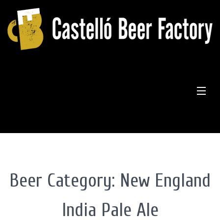
Skip
to
content
Inicio
Nuestras Cervezas
Tour Cervecero
Beer Category:
New England
La Fábrica
India Pale Ale